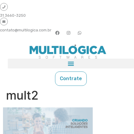
31 3660-3250
contato@multilogica.com.br
Contrate
mult2