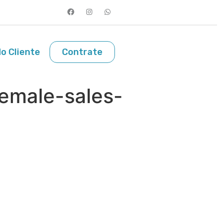
o Cliente
Contrate
female-sales-