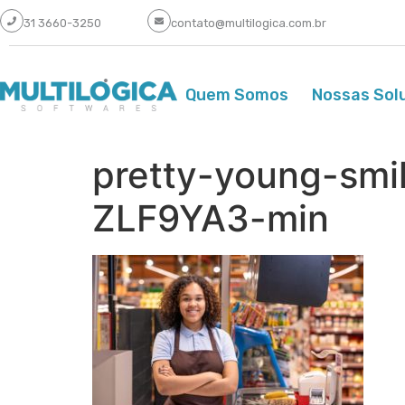
31 3660-3250
contato@multilogica.com.br
Quem Somos
Nossas Sol
pretty-young-smi
ZLF9YA3-min