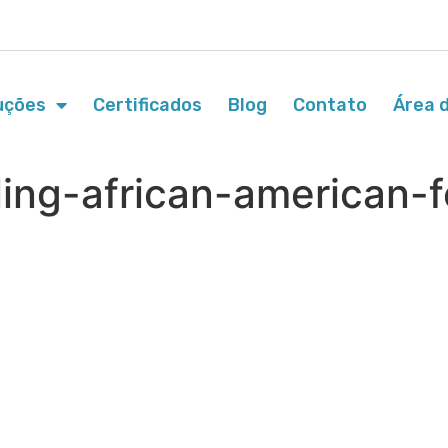
uções
Certificados
Blog
Contato
Área d
ling-african-american-