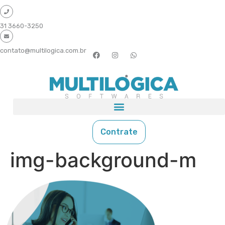
31 3660-3250
contato@multilogica.com.br
Contrate
img-background-m