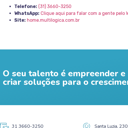
Telefone:
(31) 3660-3250
WhatsApp:
Clique aqui para falar com a gente pelo
Site:
home.multilogica.com.br
O seu talento é empreender e 
criar soluções para o crescime
31 3660-3250
Santa Luzia, 230