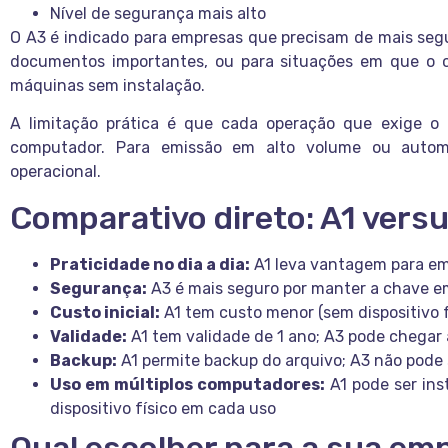
Nível de segurança mais alto
O A3 é indicado para empresas que precisam de mais seg
documentos importantes, ou para situações em que o ce
máquinas sem instalação.
A limitação prática é que cada operação que exige o 
computador. Para emissão em alto volume ou autom
operacional.
Comparativo direto: A1 vers
Praticidade no dia a dia:
A1 leva vantagem para em
Segurança:
A3 é mais seguro por manter a chave 
Custo inicial:
A1 tem custo menor (sem dispositivo fí
Validade:
A1 tem validade de 1 ano; A3 pode chegar 
Backup:
A1 permite backup do arquivo; A3 não pode 
Uso em múltiplos computadores:
A1 pode ser ins
dispositivo físico em cada uso
Qual escolher para a sua em