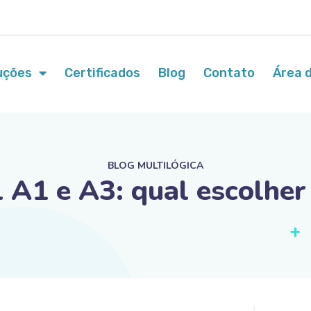
uções
Certificados
Blog
Contato
Área d
BLOG MULTILÓGICA
al A1 e A3: qual escolhe