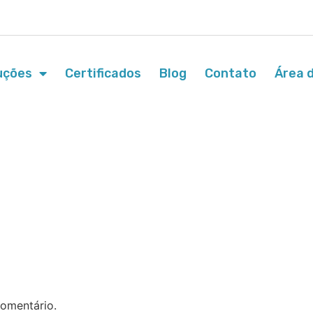
uções
Certificados
Blog
Contato
Área d
omentário.