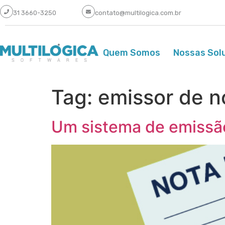
31 3660-3250
contato@multilogica.com.br
Quem Somos
Nossas Sol
Tag:
emissor de n
Um sistema de emissão