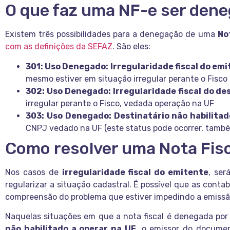
O que faz uma NF-e ser den
Existem três possibilidades para a denegação de uma
No
com as definições da SEFAZ
. São eles:
301: Uso Denegado: Irregularidade fiscal do em
mesmo estiver em situação irregular perante o Fisco
302: Uso Denegado: Irregularidade fiscal do de
irregular perante o Fisco, vedada operação na UF
303: Uso Denegado: Destinatário não habilitad
CNPJ vedado na UF (este status pode ocorrer, també
Como resolver uma Nota Fis
Nos casos de
irregularidade fiscal do emitente
, ser
regularizar a situação cadastral. É possível que as conta
compreensão do problema que estiver impedindo a emissã
Naquelas situações em que a nota fiscal é denegada po
não habilitado a operar na UF
, o emissor do documen