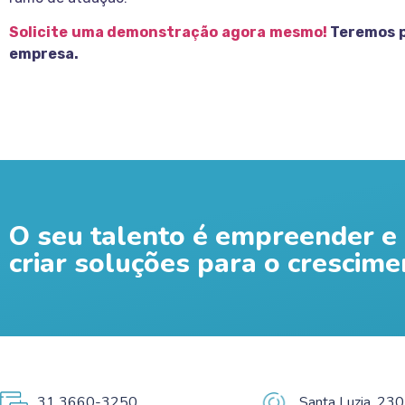
Solicite uma demonstração agora mesmo!
Teremos p
empresa.
O seu talento é empreender e 
criar soluções para o crescime
31 3660-3250
Santa Luzia, 230