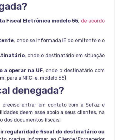
egada?
ta Fiscal Eletrônica modelo 55
,
de acordo
itente
, onde se informada IE do emitente e o
stinatário
, onde o destinatário em situação
o a operar na UF
, onde o destinatário com
m, para a NFC-e, modelo 65)
cal denegada?
á preciso entrar em contato com a Sefaz e
bilidades deem esse apoio a seus clientes, na
o dos documentos fiscais!
r
irregularidade fiscal do destinatário ou
to precisa informar ao Cliente/Fornecedor