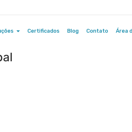
uções
Certificados
Blog
Contato
Área d
pal