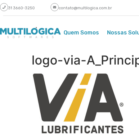
31 3660-3250
contato@multilogica.com.br
Quem Somos
Nossas Sol
logo-via-A_Princi