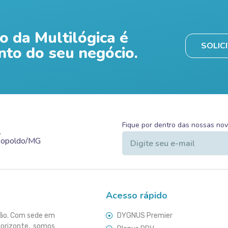
o da Multilógica é
SOLIC
nto do seu negócio.
Fique por dentro das nossas no
.
Leopoldo/MG
Acesso rápido
ção. Com sede em
DYGNUS Premier
Horizonte, somos