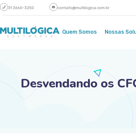
31 3660-3250
contato@multilogica.com.br
Quem Somos
Nossas Sol
Desvendando os CFO