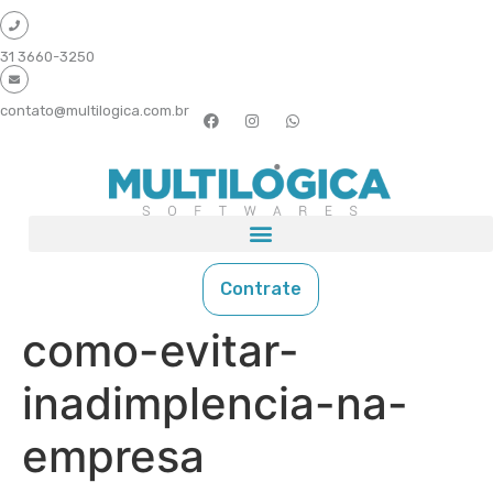
31 3660-3250
contato@multilogica.com.br
Contrate
como-evitar-
inadimplencia-na-
empresa