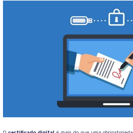
O
certificado digital
é mais do que uma obrigatoriedad