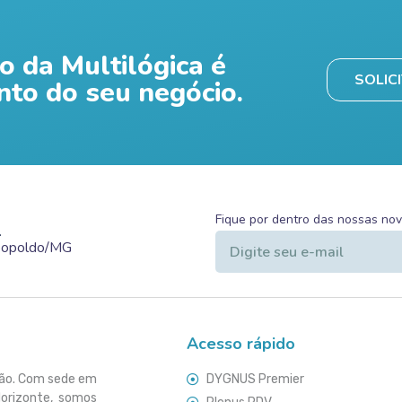
o da Multilógica é
SOLIC
nto do seu negócio.
Fique por dentro das nossas no
.
Leopoldo/MG
Acesso rápido
ção. Com sede em
DYGNUS Premier
Horizonte, somos