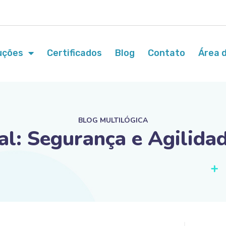
uções
Certificados
Blog
Contato
Área d
BLOG MULTILÓGICA
tal: Segurança e Agilid