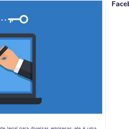
Face
e legal para diversas empresas; ele é uma