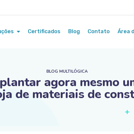
uções
Certificados
Blog
Contato
Área d
BLOG MULTILÓGICA
mplantar agora mesmo u
oja de materiais de cons