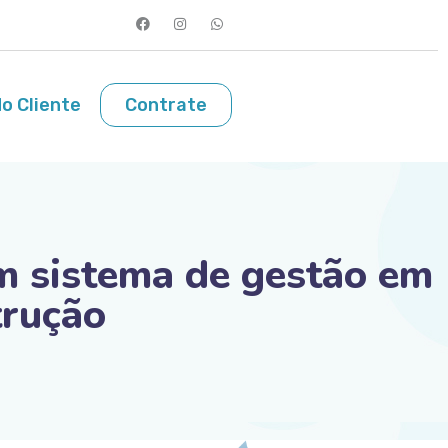
o Cliente
Contrate
m sistema de gestão em
trução