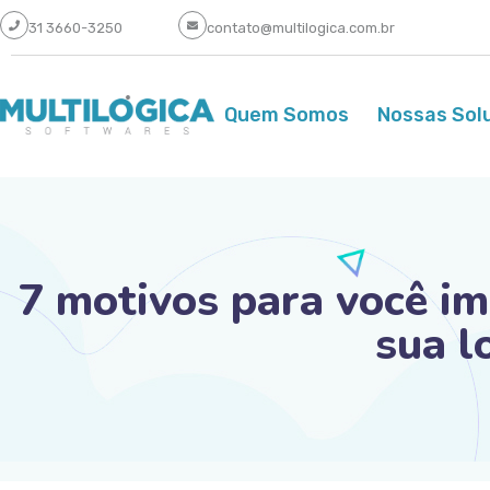
31 3660-3250
contato@multilogica.com.br
Quem Somos
Nossas Sol
7 motivos para você i
sua l