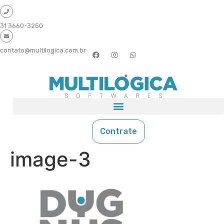
31 3660-3250
contato@multilogica.com.br
Contrate
image-3